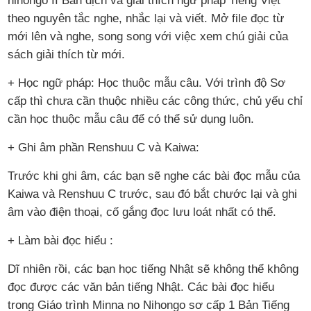
nihongo II Bản dịch và giải thích ngữ pháp Tiếng Việt
theo nguyên tắc nghe, nhắc lại và viết. Mở file đọc từ
mới lên và nghe, song song với việc xem chú giải của
sách giải thích từ mới.
+ Học ngữ pháp: Học thuộc mẫu câu. Với trình độ Sơ
cấp thì chưa cần thuộc nhiều các công thức, chủ yếu chỉ
cần học thuộc mẫu câu để có thể sử dụng luôn.
+ Ghi âm phần Renshuu C và Kaiwa:
Trước khi ghi âm, các bạn sẽ nghe các bài đọc mẫu của
Kaiwa và Renshuu C trước, sau đó bắt chước lại và ghi
âm vào điện thoại, cố gắng đọc lưu loát nhất có thể.
+ Làm bài đọc hiểu :
Dĩ nhiên rồi, các bạn học tiếng Nhật sẽ không thể không
đọc được các văn bản tiếng Nhật. Các bài đọc hiểu
trong Giáo trình Minna no Nihongo sơ cấp 1 Bản Tiếng