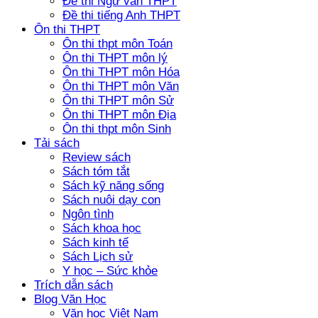
Đề thi Ngữ văn THPT
Đề thi tiếng Anh THPT
Ôn thi THPT
Ôn thi thpt môn Toán
Ôn thi THPT môn lý
Ôn thi THPT môn Hóa
Ôn thi THPT môn Văn
Ôn thi THPT môn Sử
Ôn thi THPT môn Địa
Ôn thi thpt môn Sinh
Tải sách
Review sách
Sách tóm tắt
Sách kỹ năng sống
Sách nuôi dạy con
Ngôn tình
Sách khoa học
Sách kinh tế
Sách Lịch sử
Y học – Sức khỏe
Trích dẫn sách
Blog Văn Học
Văn học Việt Nam