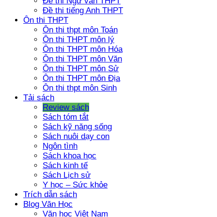
Đề thi Ngữ văn THPT
Đề thi tiếng Anh THPT
Ôn thi THPT
Ôn thi thpt môn Toán
Ôn thi THPT môn lý
Ôn thi THPT môn Hóa
Ôn thi THPT môn Văn
Ôn thi THPT môn Sử
Ôn thi THPT môn Địa
Ôn thi thpt môn Sinh
Tải sách
Review sách
Sách tóm tắt
Sách kỹ năng sống
Sách nuôi dạy con
Ngôn tình
Sách khoa học
Sách kinh tế
Sách Lịch sử
Y học – Sức khỏe
Trích dẫn sách
Blog Văn Học
Văn học Việt Nam