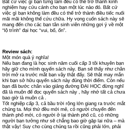
Bất cứ việc gì bạn từng làm đều có thể trở thành kinh
nghiệm hay cứu cánh cho bạn một lúc nào đó. Bất cứ
việc gì bạn không làm đều có thể trở thành điều tiếc nuối
mãi mãi không thể cứu chữa. Hy vọng cuốn sách này sẽ
mang đến cho các bạn tân sinh viên những gợi ý về một
“lộ trình” đại học “vui, bổ, ổn”.
Review sách:
Một món quà ý nghĩa!
Nếu bạn đang là học sinh năm cuối cấp 3 tôi khuyên bạn
hãy giữ cho mình quyển sách này. Bạn sẽ thấy như chân
trời mở ra trước mắt bạn vậy thật đấy. Sẽ thật may mắn
khi bạn sở hữu quyển sách này đúng thời điểm. Còn nếu
bạn đã bước chân vào giảng đường ĐẠI HỌC đừng nghĩ
đã là muộn để đọc quyển sách này , hãy nhớ tất cả chưa
bao giờ là muộn cả .
Tốt nghiệp cấp 3, cả bầu trời rộng lớn giang ra trước mắt
chúng ta. Mọi thứ đều mới mẻ, có người chuyển đến
thành phố mới, có người ở lại thành phố cũ, có những
người bạn tưởng như sẽ chẳng bao giờ gặp lại nữa – mà
thật vậy! Suy cho cùng chúng ta rồi cũng phải lớn, phải