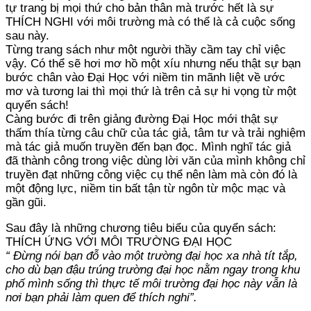
tự trang bị mọi thứ cho bản thân mà trước hết là sự
THÍCH NGHI với môi trường mà có thể là cả cuộc sống
sau này.
Từng trang sách như một người thầy cầm tay chỉ việc
vậy. Có thể sẽ hơi mơ hồ một xíu nhưng nếu thật sự bạn
bước chân vào Đại Học với niềm tin mãnh liệt về ước
mơ và tương lai thì mọi thứ là trên cả sự hi vọng từ một
quyển sách!
Càng bước đi trên giảng đường Đại Học mới thật sự
thấm thía từng câu chữ của tác giả, tâm tư và trải nghiệm
mà tác giả muốn truyền đến bạn đọc. Mình nghĩ tác giả
đã thành công trong việc dùng lời văn của mình không chỉ
truyền đạt những công việc cụ thể nên làm mà còn đó là
một động lực, niềm tin bất tận từ ngôn từ mộc mạc và
gần gũi.
Sau đây là những chương tiêu biểu của quyển sách:
THÍCH ỨNG VỚI MÔI TRƯỜNG ĐẠI HỌC
“ Đừng nói bạn đỗ vào một trường đại học xa nhà tít tắp,
cho dù bạn đậu trúng trường đại học nằm ngay trong khu
phố mình sống thì thực tế môi trường đại học này vẫn là
nơi bạn phải làm quen để thích nghi”.