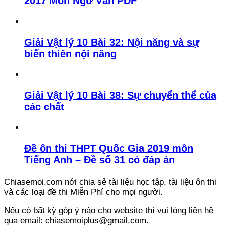
2017 Môn Ngữ Văn PDF
Giải Vật lý 10 Bài 32: Nội năng và sự
biến thiên nội năng
Giải Vật lý 10 Bài 38: Sự chuyển thể của
các chất
Đề ôn thi THPT Quốc Gia 2019 môn
Tiếng Anh – Đề số 31 có đáp án
Chiasemoi.com nới chia sẻ tài liệu học tập, tài liệu ôn thi
và các loại đề thi Miễn Phí cho mọi người.
Nếu có bất kỳ góp ý nào cho website thì vui lòng liên hệ
qua email: chiasemoiplus@gmail.com.