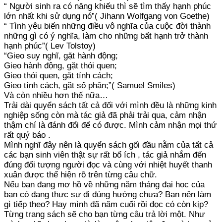
“ Người sinh ra có năng khiếu thì sẽ tìm thấy hạnh phúc
lớn nhất khi sử dụng nó”( Jihann Wolfgang von Goethe)
“ Tình yêu biến những điều vô nghĩa của cuộc đời thành
những gì có ý nghĩa, làm cho những bất hạnh trở thành
hạnh phúc”( Lev Tolstoy)
“Gieo suy nghĩ, gặt hành động;
Gieo hành động, gặt thói quen;
Gieo thói quen, gặt tính cách;
Gieo tính cách, gặt số phận;”( Samuel Smiles)
Và còn nhiều hơn thế nữa…
Trải dài quyển sách tất cả đối với mình đều là những kinh
nghiệp sống còn mà tác giả đã phải trải qua, cảm nhận
thậm chí là đánh đổi để có được. Mình cảm nhận mọi thứ
rất quý báo .
Mình nghĩ đây nên là quyển sách gối đầu nằm của tất cả
các bạn sinh viên thật sự rất bổ ích , tác giả nhắm đến
đúng đối tượng người đọc và cùng với nhiệt huyết thanh
xuân được thể hiện rõ trên từng câu chữ.
Nếu bạn đang mơ hồ về những năm tháng đại học của
bạn có đang thực sự đi đúng hướng chưa? Bạn nên làm
gì tiếp theo? Hay mình đã năm cuối rồi đọc có còn kịp?
Từng trang sách sẽ cho bạn từng câu trả lời một. Như