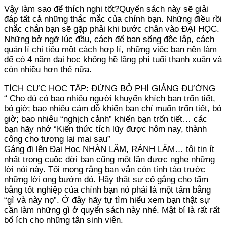
Vậy làm sao để thích nghi tốt?Quyển sách này sẽ giải
đáp tất cả những thắc mắc của chính bạn. Những điều rồi
chắc chắn bạn sẽ gặp phải khi bước chân vào ĐẠI HỌC.
Những bở ngỡ lúc đầu, cách để bạn sống độc lập, cách
quản lí chi tiêu một cách hợp lí, những việc bạn nên làm
để có 4 năm đại học không hề lãng phí tuổi thanh xuân và
còn nhiều hơn thế nữa.
TÍCH CỰC HỌC TẬP: ĐỪNG BỎ PHÍ GIẢNG ĐƯỜNG
“ Cho dù có bao nhiêu người khuyến khích bạn trốn tiết,
bỏ giờ; bao nhiêu cám dỗ khiến bạn chỉ muốn trốn tiết, bỏ
giờ; bao nhiêu “nghịch cảnh” khiến bạn trốn tiết… các
bạn hãy nhớ “Kiến thức tích lũy được hôm nay, thành
công cho tương lai mai sau”
Gáng đi lên Đại Học NHÀN LẮM, RẢNH LẮM… tôi tin ít
nhất trong cuộc đời bạn cũng một lần được nghe những
lời nói này. Tôi mong rằng bạn vẫn còn tỉnh táo trước
những lời ong bướm đó. Hãy thật sự cố gắng cho tấm
bằng tốt nghiệp của chính bạn nó phải là một tấm bằng
“gì và này nọ”. Ở đây hãy tự tìm hiểu xem bạn thật sự
cần làm những gì ở quyển sách này nhé. Mật bí là rất rất
bổ ích cho những tân sinh viên.