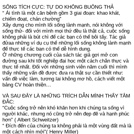
SỐNG TÍCH CỰC: TỰ DO KHÔNG BUÔNG THẢ
“ Ái tình là một căn bệnh gồm 3 giai đoạn: khao khát,
chiếm đoạt, chán chường”
Xây dựng cho mình lối sống lành mạnh, nói không với
sống thử- đối với mình mọi thứ đều là thật cả, cuộc sống
không phải là bút chì để các bạn có thể bôi tẩy. Tác giả
đửaa những ví dụ cụ thể những lối sống không lành mạnh
để thực tế các bạn có thể dễ hình dung.
Ở những chương cuối của sách tác giả gợi mở con
đường sau khi tốt nghiệp đại học một cách chân thực và
thực tế nhất. Đối với những sinh viên năm cuối thì mình
thấy những vấn đề được đưa ra thật sự cần thiết như:
vấn đề việc làm, tương lai không mơ hồ, cách viết một
bảng CV hoàn thiện…
VÀ SAU ĐÂY LÀ NHỮNG TRÍCH DẪN MÌNH THẤY TÂM
ĐẮC:
“Cuộc sống trở nên khó khăn hơn khi chúng ta sống vì
người khác, nhưng nó cũng trở nên đẹp đẽ và hạnh phúc
hơn” ( Albert Schweitzer)
“ Đích đến của chúng ta không phải là một vùng đất mà là
một cách nhìn mới”( Henry Miller)