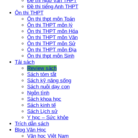
Đề thi Ngữ văn THPT
Đề thi tiếng Anh THPT
Ôn thi THPT
Ôn thi thpt môn Toán
Ôn thi THPT môn lý
Ôn thi THPT môn Hóa
Ôn thi THPT môn Văn
Ôn thi THPT môn Sử
Ôn thi THPT môn Địa
Ôn thi thpt môn Sinh
Tải sách
Review sách
Sách tóm tắt
Sách kỹ năng sống
Sách nuôi dạy con
Ngôn tình
Sách khoa học
Sách kinh tế
Sách Lịch sử
Y học – Sức khỏe
Trích dẫn sách
Blog Văn Học
Văn học Việt Nam