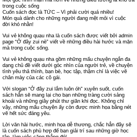
trong cuộc sống
Cuốn sách đọc là TỨC – Vì phải cười quá nhiều!
Món quà dành cho những người đang mệt mỏi vì cuộc
đời khó nhằn!
Vui vẻ không quạu nha là cuốn sách được viết bởi admin
page “Ở đây zui nè” viết về những điều hài hước và mặn
mà trong cuộc sống.
Vui vẻ không quạu nha gồm những mẩu chuyện ngắn đa
dạng chủ đề viết dưới góc nhìn của người trẻ, về chuyện
tình yêu thả thính, bạn bè, học tập, thậm chí là việc vẽ
chân mày của các cô gái.
Với slogan “Ở đây zui lắm luôn óh” xuyên suốt, cuốn
sách hẳn sẽ mang lại cho bạn những tràng cười sảng
khoái và những giây phút thư giãn khi đọc. Không chỉ
vậy, những mẩu chuyện ấy còn được minh họa bằng nét
vẽ hết sức đáng yêu.
Lời văn hài hước, minh họa dễ thương, chắc hẳn đây sẽ
là cuốn sách phù hợp để bạn giải trí sau những giờ học
tập, làm việc căng thẳng đó!