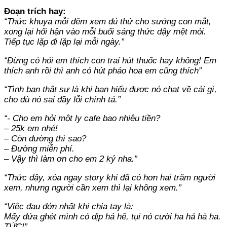
Đoạn trích hay:
“Thức khuya mỗi đêm xem đủ thứ cho sướng con mắt,
xong lại hối hận vào mỗi buổi sáng thức dậy mệt mỏi.
Tiếp tục lặp đi lặp lại mỗi ngày.”
“Đừng có hỏi em thích con trai hút thuốc hay không! Em
thích anh rồi thì anh có hút pháo hoa em cũng thích”
“Tình bạn thật sự là khi bạn hiểu được nó chat về cái gì,
cho dù nó sai đầy lỗi chính tả.”
“- Cho em hỏi một ly cafe bao nhiêu tiền?
– 25k em nhé!
– Còn đường thì sao?
– Đường miễn phí.
– Vậy thì làm ơn cho em 2 ký nha.”
“Thức dậy, xóa ngay story khi đã có hơn hai trăm người
xem, nhưng người cần xem thì lại không xem.”
“Việc đau đớn nhất khi chia tay là:
Mấy đứa ghét mình có dịp hả hê, tụi nó cười ha hả hà ha.
TỨC!”