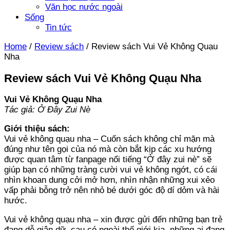
Văn học nước ngoài
Sống
Tin tức
Home
/
Review sách
/
Review sách Vui Vẻ Không Quạu
Nha
Review sách Vui Vẻ Không Quạu Nha
Vui Vẻ Không Quạu Nha
Tác giả: Ở Đây Zui Nè
Giới thiệu sách:
Vui vẻ không quạu nha – Cuốn sách không chỉ mặn mà
đúng như tên gọi của nó mà còn bắt kịp các xu hướng
được quan tâm từ fanpage nổi tiếng “Ở đây zui nè” sẽ
giúp bạn có những tràng cười vui vẻ không ngớt, có cái
nhìn khoan dung cởi mở hơn, nhìn nhận những xui xẻo
vấp phải bỗng trở nên nhỏ bé dưới góc độ dí dỏm và hài
hước.
Vui vẻ không quạu nha – xin được gửi đến những bạn trẻ
đang dễ giận dữ, cau có ngoài thế giới kia, những ai đang