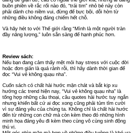
buồn phiền về rắc rối nào đó, “trái tim” nhỏ bé này còn
phải dành cho niềm vui, đừng để bực bội, dỗi hờn từ
những điều không đáng chiếm hết chỗ.
Và hãy hét to với Thế giới rằng “Mình là một người tràn
đầy năng lượng,” luôn sẵn sàng để hạnh phúc hơn.
Review sách:
Nếu bạn đang cảm thấy mệt mỏi hay stress với cuộc đời
hoặc đơn giản là quá rảnh rỗi, thì hãy dành thời gian để
đọc “Vui vẻ không quạu nha”.
Cuốn sách có chất hài hước mặn chát và bắt kịp xu
hướng các trend hiện nay, “Vui vẻ không quạu nha” là
tổng hợp những câu thoại, câu quotes hài hước tuy ngắn
nhưng khiến bất cứ ai đọc xong cũng phải tủm tỉm cười
vì sự đáng yêu của chúng ta. Không chỉ là chất hài hước
đến từ những con chữ mà còn kèm theo đó những hình
minh họa đáng yêu đi kèm theo cùng vô cùng sinh động
thú vị.
Một góc nhìn mặn mà hơn về những điều tưởng là khó ưa