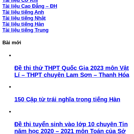
Tài liệu Cơ Khí
Tài liệu Cao Đẳng – ĐH
Tài liệu tiếng Anh
Tài liệu tiếng Nhật
Tài liệu tiếng Hàn
Tài liệu tiếng Trung
Bài mới
Đề thi thử THPT Quốc Gia 2023 môn Vật
Lí – THPT chuyên Lam Sơn – Thanh Hóa
150 Cặp từ trái nghĩa trong tiếng Hàn
Đề thi tuyển sinh vào lớp 10 chuyên Tin
năm học 2020 – 2021 môn Toán của Sở