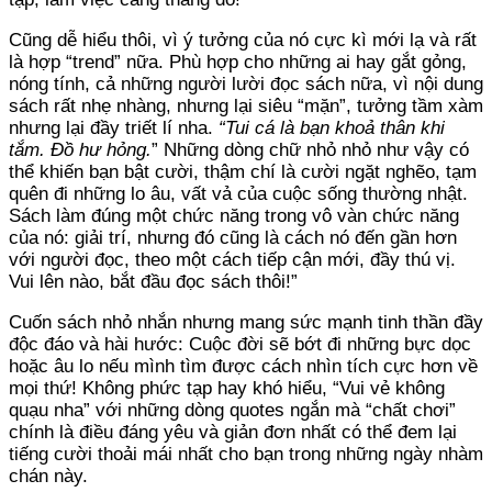
Cũng dễ hiểu thôi, vì ý tưởng của nó cực kì mới lạ và rất
là hợp “trend” nữa. Phù hợp cho những ai hay gắt gỏng,
nóng tính, cả những người lười đọc sách nữa, vì nội dung
sách rất nhẹ nhàng, nhưng lại siêu “mặn”, tưởng tầm xàm
nhưng lại đầy triết lí nha.
“Tui cá là bạn khoả thân khi
tắm. Đồ hư hỏng.
” Những dòng chữ nhỏ nhỏ như vậy có
thể khiến bạn bật cười, thậm chí là cười ngặt nghẽo, tạm
quên đi những lo âu, vất vả của cuộc sống thường nhật.
Sách làm đúng một chức năng trong vô vàn chức năng
của nó: giải trí, nhưng đó cũng là cách nó đến gần hơn
với người đọc, theo một cách tiếp cận mới, đầy thú vị.
Vui lên nào, bắt đầu đọc sách thôi!”
Cuốn sách nhỏ nhắn nhưng mang sức mạnh tinh thần đầy
độc đáo và hài hước: Cuộc đời sẽ bớt đi những bực dọc
hoặc âu lo nếu mình tìm được cách nhìn tích cực hơn về
mọi thứ! Không phức tạp hay khó hiểu, “Vui vẻ không
quạu nha” với những dòng quotes ngắn mà “chất chơi”
chính là điều đáng yêu và giản đơn nhất có thể đem lại
tiếng cười thoải mái nhất cho bạn trong những ngày nhàm
chán này.