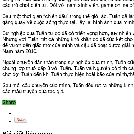
các trò chơi điện tử. Đối với nam sinh viên, game online
Sau một thời gian “chiến đấu” trong thế giới ảo, Tuấn đã 
gắng quay về cuộc sống thực tại, lấy lại hình ảnh của mì
Sự nghiệp của Tuấn từ đó đã có triển vọng hơn, tuy nhiên 
Nhưng với Tuấn, tất cả những khó khăn đó đã đúc kết cho
để vươn đến giấc mơ của mình và cậu đã đoạt được giải nh
Nam năm 2010.
Ngoài chuyện dấn thân trong sự nghiệp của mình, Tuấn cũn
chung lớp thuở cấp 3 với Tuấn. Tuấn và Nguyên có tình cảm
chờ đợi Tuấn đến khi Tuấn thực hiện hoài bão của mình,thậ
Sau mỗi câu chuyện của mình, Tuấn đều rút ra những kinh 
các mẫu truyện của tác giả.
Share
Bài viết liên quan