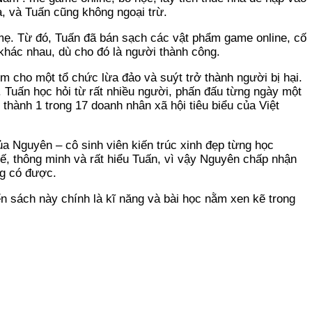
ạ, và Tuấn cũng không ngoại trừ.
a mẹ. Từ đó, Tuấn đã bán sạch các vật phẩm game online, cố
khác nhau, dù cho đó là người thành công.
m cho một tổ chức lừa đảo và suýt trở thành người bị hại.
 Tuấn học hỏi từ rất nhiều người, phấn đấu từng ngày một
hành 1 trong 17 doanh nhân xã hội tiêu biểu của Việt
a Nguyên – cô sinh viên kiến trúc xinh đẹp từng học
tế, thông minh và rất hiểu Tuấn, vì vậy Nguyên chấp nhận
ng có được.
n sách này chính là kĩ năng và bài học nằm xen kẽ trong