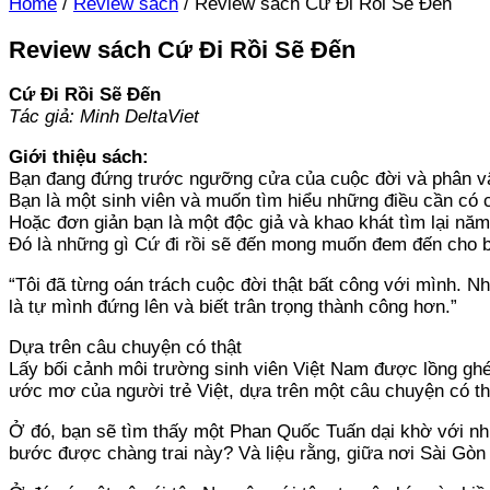
Home
/
Review sách
/
Review sách Cứ Đi Rồi Sẽ Đến
Review sách Cứ Đi Rồi Sẽ Đến
Cứ Đi Rồi Sẽ Đến
Tác giả: Minh DeltaViet
Giới thiệu sách:
Bạn đang đứng trước ngưỡng cửa của cuộc đời và phân vâ
Bạn là một sinh viên và muốn tìm hiểu những điều cần có 
Hoặc đơn giản bạn là một độc giả và khao khát tìm lại nă
Đó là những gì Cứ đi rồi sẽ đến mong muốn đem đến cho 
“Tôi đã từng oán trách cuộc đời thật bất công với mình. Nh
là tự mình đứng lên và biết trân trọng thành công hơn.”
Dựa trên câu chuyện có thật
Lấy bối cảnh môi trường sinh viên Việt Nam được lồng ghép
ước mơ của người trẻ Việt, dựa trên một câu chuyện có th
Ở đó, bạn sẽ tìm thấy một Phan Quốc Tuấn dại khờ với nh
bước được chàng trai này? Và liệu rằng, giữa nơi Sài Gòn 