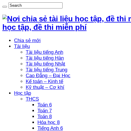
học tập, đề thi miễn phí
Chia sẻ mới
Tài liệu
Tài liệu tiếng Anh
Tài liệu tiếng Hàn
Tài liệu tiếng Nhật
Tài liệu tiếng Trung
Cao Đẳng – Đại Học
Kế toán – Kinh tế
Kỹ thuật – Cơ khí
Học tập
THCS
Toán 6
Toán 7
Toán 8
Hóa học 8
Tiếng Anh 6