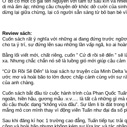
Ở đó có một cô gái tên Nguyên với tâm tư sâu kín và nhiề
dị mà ấm áp; những câu chuyện dở khóc dở cười của sinh v
dừng lại giữa chừng, lại có người sẵn sàng từ bỏ bạn bè vì 
Review sách:
Cuốn sách rất ý nghĩa với những ai đang đứng trước ngữơn
cho ta ý trí, sự đứng lên sau những lần vấp ngã, ko ai ho
Bằng lối viết mới, chất riêng, cuốn ” Cứ đi rồi sẽ đến ” sẽ 
xa. Nhưng chắc chắn nó sẽ là luồng gió mới giúp cậu cảm t
“Cứ Đi Rồi Sẽ Đến” là loại sách tự truyện của Minh Delta
ước mơ và hoài bão to lớn được chấp cánh cùng với sự ràn
của anh chàng.
Cuốn sách bắt đầu từ cuộc hành trình của Phan Quốc Tuấn 
ngoãn, hiền hậu, gương mẫu .v.v…. là tất cả những gì mà 
dù cậu thuộc dạng “không vừa đâu”. Sự lâm li bi đát trong 
mắng mỏ con mình thay vì động viên Tuấn như đại đa số ph
Sau khi đăng kí học 1 trường cao đẳng, Tuấn tiếp tục trải 
công và hoài bão nhưng không kém sự lừa lọc và tác nhân 