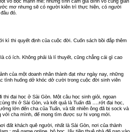
một vỏ bọc mạnh mẽ; những tình cảm gia đình vô cùng giản
ước mơ nhưng sẽ có người kiên trì thực hiện, có người
 đâu đó.
i kì thi quyết định của cuộc đời. Cuốn sách bồi đắp thêm
 là có ích. Không phải là lí thuyết, cũng chẳng cái gì cao
h ảnh của một doanh nhân thành đạt như ngày nay, những
c tình huống dở khóc dở cười trong cuộc đời sinh viên
thi đại học ở Sài Gòn. Một câu học sinh giỏi, ngoan
ùng thi ở Sài Gòn, và kết quả là Tuấn đã ….rớt đại học,
hưởng lớn đến cha của Tuấn, và tất nhiên ông đã bị sock và
g với cha mình, để mong tìm được sự hi vọng mới.
nơi đất khách quê người, nhất là Sài Gòn, nơi của thành
am : mê game online, bỏ học, lấy tiền thuê nhà để nạp vào