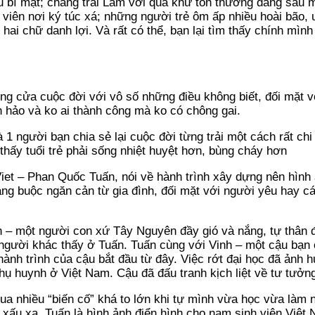
u bí mật; chàng trai Lâm với quá khứ tổn thương đằng sau 
iên nơi ký túc xá; những người trẻ ôm ấp nhiều hoài bão, 
hai chữ danh lợi. Và rất có thể, bạn lại tìm thấy chính mình
g cửa cuộc đời với vô số những điều không biết, đối mặt vớ
àn hảo và ko ai thành công mà ko có chông gai.
là 1 người bạn chia sẻ lại cuộc đời từng trải một cách rất chi
hấy tuổi trẻ phải sống nhiệt huyệt hơn, bùng cháy hơn
 Viet – Phan Quốc Tuấn, nói về hành trình xây dựng nên hìn
g buộc ngăn cản từ gia đình, đối mặt với người yêu hay cá
– một người con xứ Tây Nguyên đầy gió và nắng, tự thân đi 
người khác thấy ở Tuấn. Tuấn cùng với Vinh – một cậu bạn c
hành trình của cậu bắt đầu từ đây. Việc rớt đại học đã ảnh 
ụ huynh ở Việt Nam. Cậu đã đấu tranh kịch liệt về tư tưởn
qua nhiều “biến cố” khá to lớn khi tự mình vừa học vừa làm 
xấu xa. Tuấn là hình ảnh điển hình cho nam sinh viên Việt N