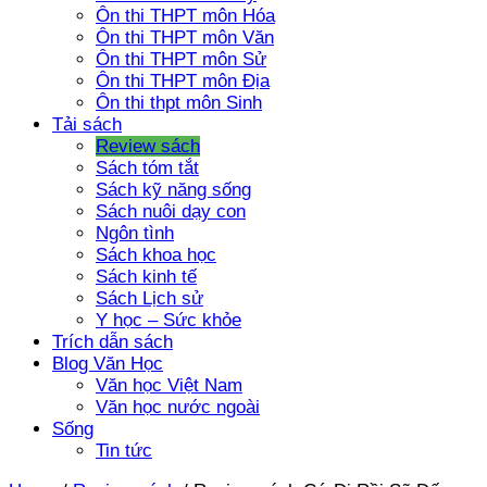
Ôn thi THPT môn Hóa
Ôn thi THPT môn Văn
Ôn thi THPT môn Sử
Ôn thi THPT môn Địa
Ôn thi thpt môn Sinh
Tải sách
Review sách
Sách tóm tắt
Sách kỹ năng sống
Sách nuôi dạy con
Ngôn tình
Sách khoa học
Sách kinh tế
Sách Lịch sử
Y học – Sức khỏe
Trích dẫn sách
Blog Văn Học
Văn học Việt Nam
Văn học nước ngoài
Sống
Tin tức