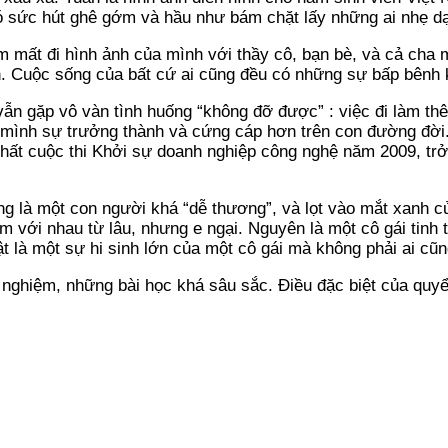
 có sức hút ghê gớm và hầu như bám chặt lấy những ai nhẹ d
làm mất đi hình ảnh của mình với thầy cô, bạn bè, và cả ch
nh. Cuộc sống của bất cứ ai cũng đều có những sự bấp bênh 
vẫn gặp vô vàn tình huống “không đỡ được” : việc đi làm thê
 mình sự trưởng thành và cứng cáp hơn trên con đường đời.
ất cuộc thi Khởi sự doanh nghiệp công nghệ năm 2009, trở t
g là một con người khá “dễ thương”, và lọt vào mắt xanh củ
 với nhau từ lâu, nhưng e ngại. Nguyên là một cô gái tinh 
t là một sự hi sinh lớn của một cô gái mà không phải ai cũ
nghiệm, những bài học khá sâu sắc. Điều đặc biệt của quyể