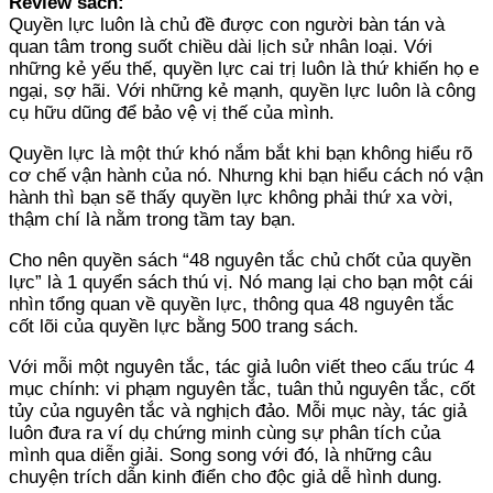
Review sách:
Quyền lực luôn là chủ đề được con người bàn tán và
quan tâm trong suốt chiều dài lịch sử nhân loại. Với
những kẻ yếu thế, quyền lực cai trị luôn là thứ khiến họ e
ngại, sợ hãi. Với những kẻ mạnh, quyền lực luôn là công
cụ hữu dũng để bảo vệ vị thế của mình.
Quyền lực là một thứ khó nắm bắt khi bạn không hiểu rõ
cơ chế vận hành của nó. Nhưng khi bạn hiểu cách nó vận
hành thì bạn sẽ thấy quyền lực không phải thứ xa vời,
thậm chí là nằm trong tầm tay bạn.
Cho nên quyền sách “48 nguyên tắc chủ chốt của quyền
lực” là 1 quyển sách thú vị. Nó mang lại cho bạn một cái
nhìn tổng quan về quyền lực, thông qua 48 nguyên tắc
cốt lõi của quyền lực bằng 500 trang sách.
Với mỗi một nguyên tắc, tác giả luôn viết theo cấu trúc 4
mục chính: vi phạm nguyên tắc, tuân thủ nguyên tắc, cốt
tủy của nguyên tắc và nghịch đảo. Mỗi mục này, tác giả
luôn đưa ra ví dụ chứng minh cùng sự phân tích của
mình qua diễn giải. Song song với đó, là những câu
chuyện trích dẫn kinh điển cho độc giả dễ hình dung.