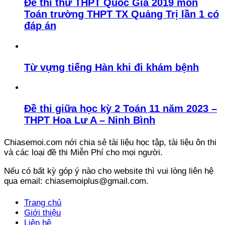
Đề thi thử THPT Quốc Gia 2019 môn
Toán trường THPT TX Quảng Trị lần 1 có
đáp án
Từ vựng tiếng Hàn khi đi khám bệnh
Đề thi giữa học kỳ 2 Toán 11 năm 2023 –
THPT Hoa Lư A – Ninh Bình
Chiasemoi.com nới chia sẻ tài liệu học tập, tài liệu ôn thi
và các loại đề thi Miễn Phí cho mọi người.
Nếu có bất kỳ góp ý nào cho website thì vui lòng liên hệ
qua email: chiasemoiplus@gmail.com.
Trang chủ
Giới thiệu
Liên hệ