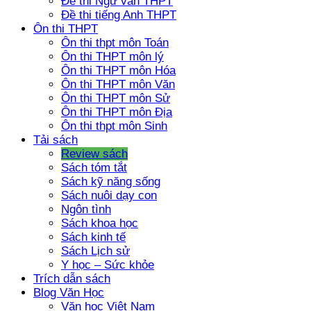
Đề thi Ngữ văn THPT
Đề thi tiếng Anh THPT
Ôn thi THPT
Ôn thi thpt môn Toán
Ôn thi THPT môn lý
Ôn thi THPT môn Hóa
Ôn thi THPT môn Văn
Ôn thi THPT môn Sử
Ôn thi THPT môn Địa
Ôn thi thpt môn Sinh
Tải sách
Review sách
Sách tóm tắt
Sách kỹ năng sống
Sách nuôi dạy con
Ngôn tình
Sách khoa học
Sách kinh tế
Sách Lịch sử
Y học – Sức khỏe
Trích dẫn sách
Blog Văn Học
Văn học Việt Nam