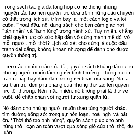
Trong sách tác giả đã tổng hợp có hệ thống những
nguyên tắc tạo nên quyền lực dựa trên những câu chuyện
có thật trong lịch sử, trình bày lại một cách logic và lôi
cuốn. Thoạt đầu, nội dung sách cho bạn cảm giác hơi
“tàn nhẫn” và “lạnh lùng” trong hành xử. Tuy nhiên, chẳng
phải quyền lực có sức hấp dẫn vô cùng mạnh mẽ đối với
mỗi người, mỗi thời? Lịch sử xét cho cùng là cuộc đấu
tranh dai dẳng, không khoan nhượng để dành cho được
quyền thống trị.
Theo cách nhìn nhận của tôi, quyển sách không dành cho
những người muốn làm người bình thường, không muốn
tranh chấp hay dẫm đạp lên người khác mà sống. Nó là
sự trần trụi đến phũ phàng của những thứ tạo lên quyền
lực tối thượng. Nên mặc nhiên, nó không phải là thứ ve
vuốt, dễ chấp chận với người tự xưng quân tử.
Nó dành cho những người muốn thao túng người khác,
tìm đường sống sót trong sự hỗn loạn, hoài nghi và bất
ổn. “Thời thế tạo anh hùng”, quyển sách giúp cho anh
hùng thời loạn an toàn vượt qua sóng gió của thời thế, dư
luận.